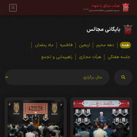
هیأت میثاق با شهدا
علیه‌السلام
بسیج دانشجویی دانشگاه امام صادق
بایگانی مجالس
همه
دهه محرم
اربعین
فاطمیه
ماه رمضان
جلسه هفتگی
هیأت مجازی
راهپیمایی و تجمع