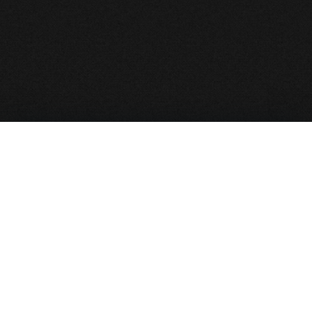
نقشه سایت
صفحه نخست
بایگانی مجالس
نذورات و کمک به هیأت
پخش زنده
آخرین مجالس