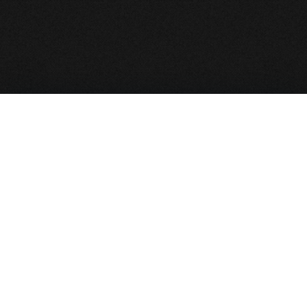
نقشه سایت
صفحه نخست
بایگانی مجالس
نذورات و کمک به هیأت
پخش زنده
آخرین مجالس
ظهر عاشورا محرم ۱۴۰۵