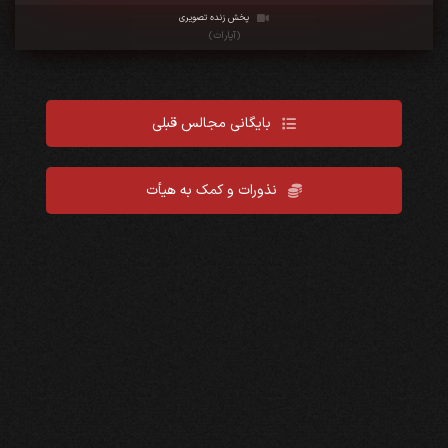
پخش زنده تصویری
(آپارات)
بایگانی مجالس قبلی
نذورات و کمک به هیأت