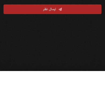
ارسال نظر
نقشه سایت
صفحه نخست
بایگانی مجالس
نذورات و کمک به هیأت