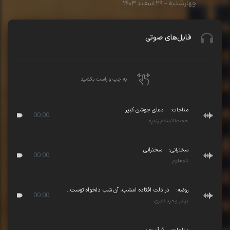
چهارشنبه - ۲۹ اسفند ۱۴۰۳
فایل‌های صوتی
به چپ و راست بکشید
مناجات:
دعای جوشن کبیر
00:00
حجت‌الاسلام زندیه
سخنرانی:
سخنرانی
00:00
نامعلوم
روضه:
در دلت افتاده امشب، آن شب دلخواه توست..
00:00
برادر وحید نادری
مناجات: