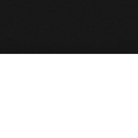
نقشه سایت
صفحه نخست
بایگانی مجالس
نذورات و کمک به هیأت
پخش زنده
آخرین مجالس