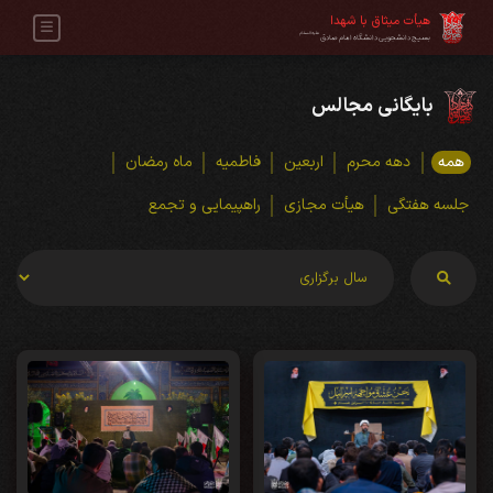
هیأت میثاق با شهدا
علیه‌السلام
بسیج دانشجویی دانشگاه امام صادق
بایگانی مجالس
همه
دهه محرم
اربعین
فاطمیه
ماه رمضان
جلسه هفتگی
هیأت مجازی
راهپیمایی و تجمع