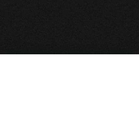
نقشه سایت
صفحه نخست
بایگانی مجالس
نذورات و کمک به هیأت
پخش زنده
آخرین مجالس