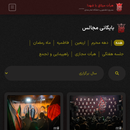
هیأت میثاق با شهدا
علیه‌السلام
بسیج دانشجویی دانشگاه امام صادق
بایگانی مجالس
همه
دهه محرم
اربعین
فاطمیه
ماه رمضان
جلسه هفتگی
هیأت مجازی
راهپیمایی و تجمع