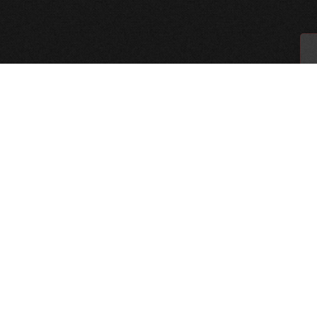
پل‌های ارتباطی
تهران - بزرگراه شهید چمران - پل مدیریت - دانشگاه امام صادق