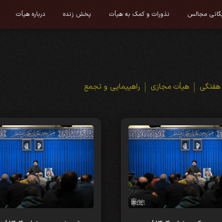
یگانی مجالس
نذورات و کمک به هیأت
پخش زنده
درباره هیأت
هفتگی
هیأت مجازی
راهپیمایی و تجمع