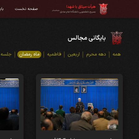
هیأت میثاق با شهدا
صفحه نخست
با
علیه‌السلام
بسیج دانشجویی دانشگاه امام صادق
بایگانی مجالس
همه
دهه محرم
اربعین
فاطمیه
ماه رمضان
جلسه 