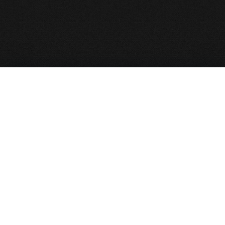
نقشه سایت
صفحه نخست
بایگانی مجالس
نذورات و کمک به هیأت
پخش زنده
آخرین مجالس
ظهر عاشورا محرم ۱۴۰۵