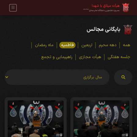
هیأت میثاق با شهدا
علیه‌السلام
بسیج دانشجویی دانشگاه امام صادق
بایگانی مجالس
همه
دهه محرم
اربعین
فاطمیه
ماه رمضان
جلسه هفتگی
هیأت مجازی
راهپیمایی و تجمع