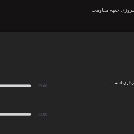
یروزی جبهه مقاومت
ازی ائمه ...
00:00
00:00