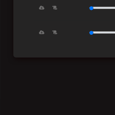
Play
Play