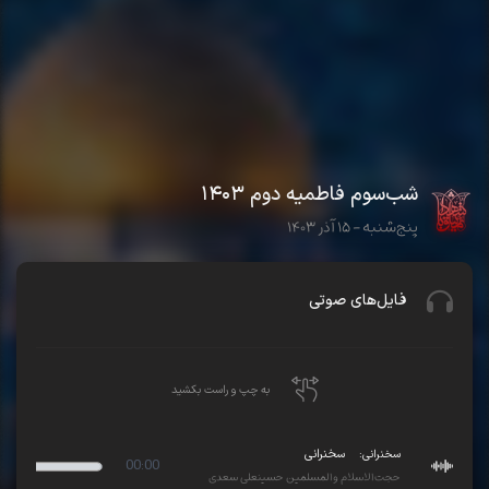
شب‌سوم فاطمیه دوم ۱۴۰۳
پنج‌شنبه - ۱۵ آذر ۱۴۰۳
فایل‌های صوتی
به چپ و راست بکشید
سخنرانی:
سخنرانی
00:00
حجت‌الاسلام والمسلمین حسینعلی سعدی
ay