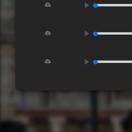
Play
Play
Play