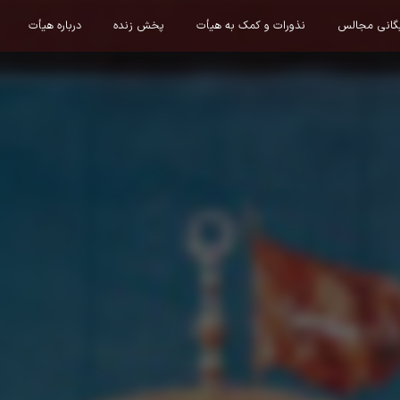
یگانی مجالس
نذورات و کمک به هیأت
پخش زنده
درباره هیأت