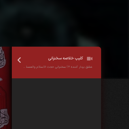
کلیپ خلاصه سخنرانی
عشق بیدار کننده ۲ | سخنرانی حجت الاسلام والمسلمین عابدینی