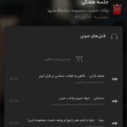
جلسه هفتگی
وفات حضرت معصومه سلام‌الله‌علیها
سه‌شنبه - ۱۷ آبان ۱۴۰۱
فایل‌های صوتی
به چپ و راست بکشید
لطائف قرآنی:
نگاهی به انقلاب اسلامی در قرآن کریم
00:00
دکتر محمدهادی همایون
سخنرانی:
جهاد تبیین؛ واجب عینی
00:00
حجت‌الاسلام والمسلمین سیدحسین مومنی
نجوا:
نجوا با امام عصر (عج) و روضه حضرت معصومه (س)
00:00
برادر وحید نادری