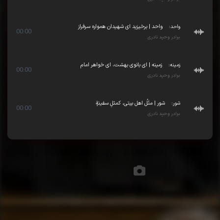
واحد:
واحد | برخیزید ای شهیدان همواره سرفراز
00:00
برادر وحید نادری
زمینه:
زمینه | ای بانوی بهشت، ای خواهر امام
00:00
برادر وحید نادری
شور:
شور | مثَلُ اهل بیتی، کمثلِ سفینةٍ
00:00
برادر وحید نادری
تصاویر مجلس