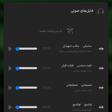
فایل‌های صوتی
به چپ و راست بکشید
سخنرانی:
مکتب شهیدان
00:00
حجت‌الاسلام والمسلمین سرلک
Play
تلاوت مجلسی:
قرائت قرآن
00:00
برادر مهدی سیاحی
Play
شعرخوانی:
شعرخوانی
00:00
برادر احمد بابایی
Play
تواشیح:
تواشیح
00:00
گروه تواشیح العباد
Play