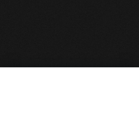
نقشه سایت
صفحه نخست
بایگانی مجالس
نذورات و کمک به هیأت
پخش زنده