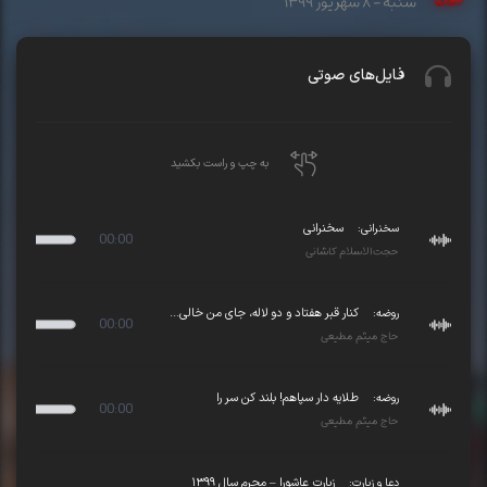
شنبه - ۸ شهریور ۱۳۹۹
فایل‌های صوتی
به چپ و راست بکشید
سخنرانی:
سخنرانی
00:00
حجت‌الاسلام کاشانی
روضه:
کنار قبر هفتاد و دو لاله، جای من خالی...
00:00
حاج میثم مطیعی
روضه:
طلایه دار سپاهم! بلند کن سر را
00:00
حاج میثم مطیعی
دعا و زیارت:
زیارت عاشورا – محرم سال ۱۳۹۹