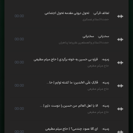
لطائف قرآنی:
تحول درونی مقدمه تحول اجتماعی
00:00
حجت‌الاسلام عسکری
سخنرانی:
سخنرانی
00:00
حجت‌الاسلام والمسلمین علیرضا پناهیان
زمزمه:
قراره بی حسین به خونه برگردی | حاج میثم مطیعی
00:00
حاج میثم مطیعی
زمینه:
فَابْکِ عَلَی الحُسَین؛ ما کشته توایم | حا...
00:00
حاج میثم مطیعی
زمینه:
الا یا اهل العالم، من حسین را دوست دارم | ...
00:00
حاج میثم مطیعی
زمینه:
ای آقا عمود چندمی؟ | حاج میثم مطیعی
00:00