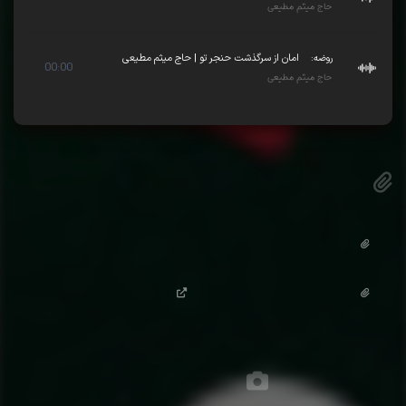
حاج میثم مطیعی
روضه:
امان از سرگذشت حنجر تو | حاج میثم مطیعی
00:00
حاج میثم مطیعی
پیوست
متن خلاصه لطایف قرآنی
(0.2 MB)
متن خلاصه سخنرانی
(0.2 MB)
فیلم کامل سخنرانی
تصاویر مجلس