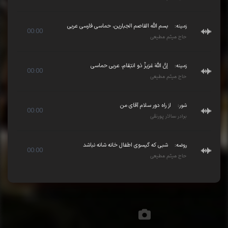
زمینه:
بسم الله القاصم الجبارین، حماسی فارسی عربی
00:00
حاج میثم مطیعی
زمینه:
إنَّ اللهَ عَزیزٌ ذو انتِقام، عربی حماسی
00:00
حاج میثم مطیعی
شور:
از راه دور سلام آقای من
00:00
برادر سالار پورنقی
روضه:
شبی که گیسوی اطفال خانه شانه نباشد
00:00
حاج میثم مطیعی
تصاویر مجلس