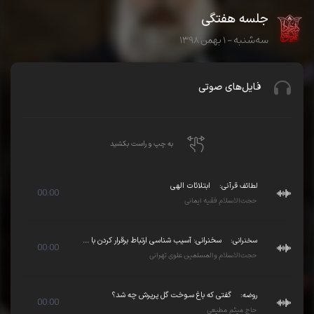
جلسه هفتگی
سه‌شنبه - ۱ بهمن ۱۳۹۸
فایل‌های صوتی
به چپ و راست بکشید
لطائف قرآنی:
ابتلائات الهی
00:00
حجت‌الاسلام فقیه ایمانی
سخنرانی:
سخنرانی: آسیب شناسی ارتباط برقرار کردن با ...
00:00
حجت‌الاسلام والمسلمین علوی تهرانی
روضه:
گفتی که باغ سـوخت گل پرپرش چه شد؟
00:00
حاج میثم مطیعی