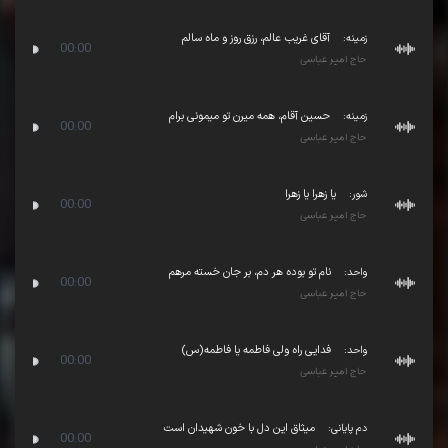
زمینه:
آقای غریب عالم، رزق روز و ماه سالم
00:00
حاج امیر عباسی
زمینه:
حسین آقام، همه میرن تو میمونی برام
00:00
حاج امیر عباسی
شور:
یا زهرا یا زهرا
00:00
حاج امیر عباسی
واحد:
نام تو بوده هر دم، بر جان خسته مرهم
00:00
حاج امیر عباسی
واحد:
فدایی راه ولی فاطمه یا فاطمه(س)
00:00
حاج امیر عباسی
دم پایانی:
میثاق این دل با خون شهیدان است
00:00