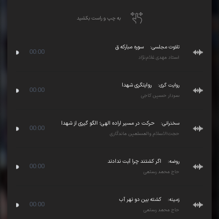
به چپ و راست بکشید
تلاوت مجلسی:
سوره مبارکه ق
00:00
استاد مهدی غلام‌نژاد
روایت گری:
روایتگری شهدا
00:00
سردار حسین کاجی
سخنرانی:
حرکت در مسیر اراده الهی؛ الگو گیری از شهدا
00:00
حجت‌الاسلام والمسلمین ماندگاری
روضه:
اگر کشتند چرا آبت ندادند
00:00
حاج محمد رستمی
زمینه:
کشته بین دو نهر آب
00:00
حاج محمد رستمی