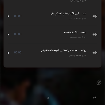
حاج امیر عباسی
شور:
َأیْنَ الطّالِبُ بِدَمِ الْمَقْتُولِ بِکَر...
00:00
حاج محمد رستمی
روضه:
ریان بن شبیب
00:00
حاج امیر عباسی
روضه:
مرا به حرف بگیر و شهید با سخنم کن
00:00
حاج محمد رستمی
پیوست
کلیپ تصویری تلاوت قرآن کریم
متن خلاصه سخنرانی
(0.2 MB)