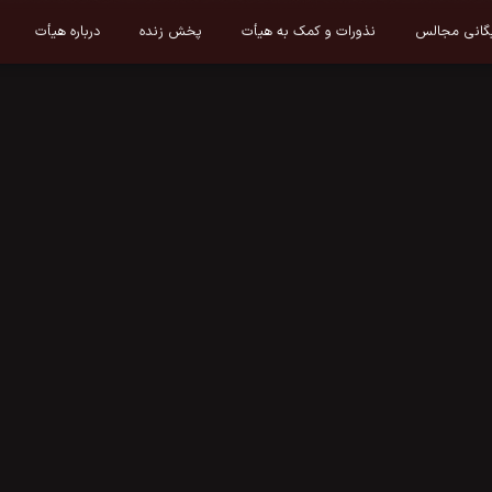
یگانی مجالس
نذورات و کمک به هیأت
پخش زنده
درباره هیأت